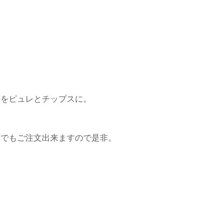
芋をピュレとチップスに。
トでもご注文出来ますので是非。
品